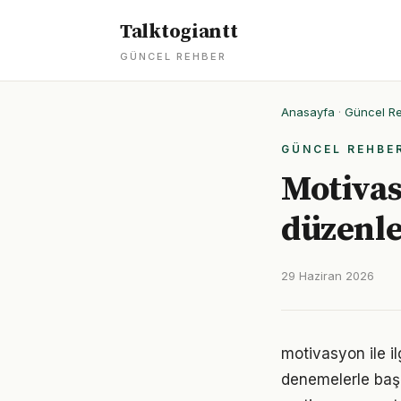
Talktogiantt
GÜNCEL REHBER
Anasayfa
·
Güncel R
GÜNCEL REHBE
Motivas
düzenl
29 Haziran 2026
motivasyon ile i
denemelerle başl