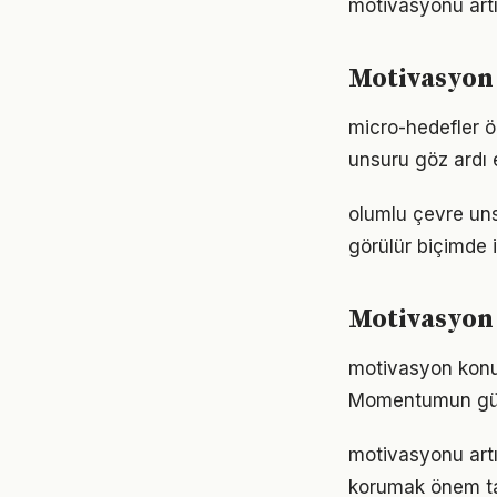
motivasyonu artır
Motivasyon 
micro-hedefler ö
unsuru göz ardı 
olumlu çevre uns
görülür biçimde i
Motivasyon 
motivasyon konus
Momentumun gücü
motivasyonu artı
korumak önem taş