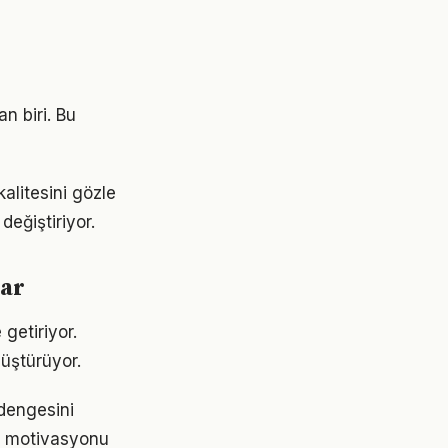
n biri. Bu
alitesini gözle
değiştiriyor.
lar
getiriyor.
üştürüyor.
 dengesini
de motivasyonu