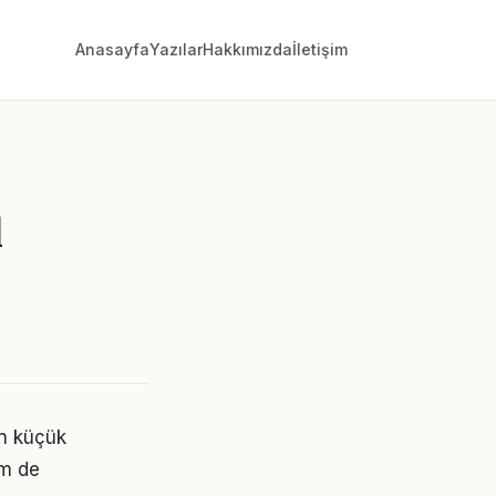
Anasayfa
Yazılar
Hakkımızda
İletişim
l
in küçük
em de