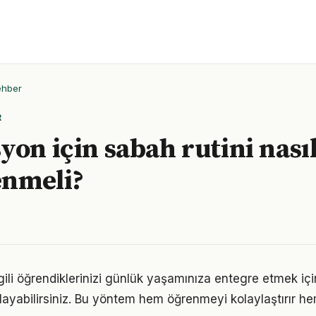
ehber
R
yon için sabah rutini nası
enmeli?
lgili öğrendiklerinizi günlük yaşamınıza entegre etmek iç
ayabilirsiniz. Bu yöntem hem öğrenmeyi kolaylaştırır h