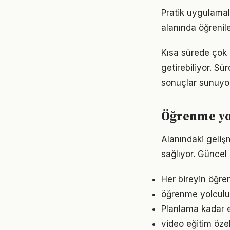
Pratik uygulamal
alanında öğrenil
Kısa sürede çok 
getirebiliyor. S
sonuçlar sunuyor
Öğrenme yol
Alanındaki geliş
sağlıyor. Güncel 
Her bireyin öğre
öğrenme yolculuğ
Planlama kadar e
video eğitim öze