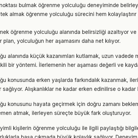
ç noktası bulmak öğrenme yolculuğu deneyiminde belirleyic
ek almak öğrenme yolculuğu sürecini hem kolaylaştırır 
mek öğrenme yolculuğu alanında belirsizliği azaltıyor ve o
ir plan, yolculuğun her aşamasını daha net kılıyor.
ğu alanında küçük kazanımları kutlamak, uzun vadede 
kili bir yöntemi. İlerlemenin her aşaması değerli ve kayd
ğu konusunda erken yaşlarda farkındalık kazanmak, ile
 sağlıyor. Alışkanlıklar ne kadar erken edinilirse o kadar ka
ğu konusunu hayata geçirmek için doğru zamanı bekle
men atmak, ilerleyen süreçte büyük fark oluşturuyor.
li kişilerin öğrenme yolculuğu ile ilgili paylaştığı bilgil
luklarla başa çıkmada büyük kolaylık sağlıyor. Deneyim