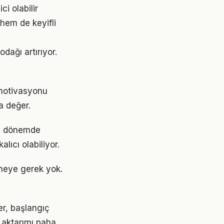
i olabilir
hem de keyifli
dağı artırıyor.
motivasyonu
a değer.
ri dönemde
lıcı olabiliyor.
meye gerek yok.
er, başlangıç
 aktarımı paha