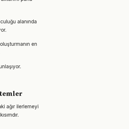
lculuğu alanında
or.
 oluşturmanın en
.
unlaşıyor.
ntemler
i ağır ilerlemeyi
ısımdır.