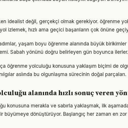
en idealist değil, gerçekçi olmak gerekiyor. öğrenme yo
r yol izlemek, hızlı ama geçici başarıların çok önüne geçiy
 adımlar, yaşam boyu öğrenme alanında büyük birikimler
emi. Sabah yönünü doğru belirleyen gün boyunca ilerler
rtıkça öğrenme yolculuğu konusuna yaklaşım biçimi de olg
nılgılar aslında bu olgunlaşma sürecinin doğal parçaları.
lculuğu alanında hızlı sonuç veren yö
u konusuna merakla ve sabırla yaklaşmak, ilk aşamadak
ir büyümeye dönüştürüyor. Başlangıç her zaman en zor k