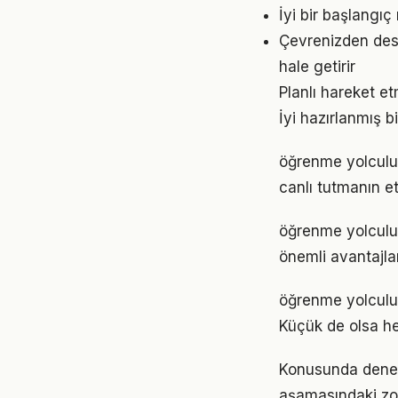
İyi bir başlangı
Çevrenizden dest
hale getirir
Planlı hareket et
İyi hazırlanmış b
öğrenme yolculu
canlı tutmanın et
öğrenme yolculu
önemli avantajlar
öğrenme yolculu
Küçük de olsa he
Konusunda deneyim
aşamasındaki zor