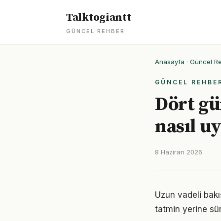
Talktogiantt
GÜNCEL REHBER
Anasayfa
·
Güncel R
GÜNCEL REHBE
Dört gü
nasıl u
8 Haziran 2026
Uzun vadeli bakı
tatmin yerine sü