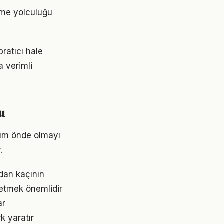
nme yolculuğu
ratıcı hale
a verimli
u
dım önde olmayı
.
dan kaçının
 etmek önemlidir
ar
k yaratır